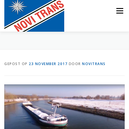
Naar
de
Menu
inhoud
springen
BEVRACHTING
GEPOST OP
23 NOVEMBER 2017
DOOR
NOVITRANS