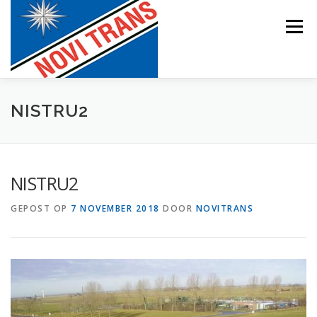
Naar
de
Menu
inhoud
springen
BEVRACHTING
NISTRU2
NISTRU2
GEPOST OP
7 NOVEMBER 2018
DOOR
NOVITRANS