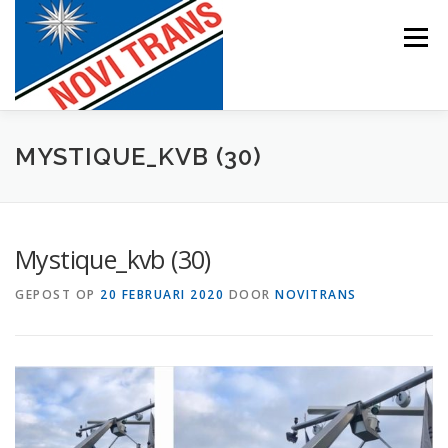
Naar
de
Menu
inhoud
springen
BEVRACHTING
MYSTIQUE_KVB (30)
Mystique_kvb (30)
GEPOST OP
20 FEBRUARI 2020
DOOR
NOVITRANS