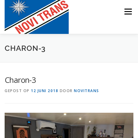
Naar
de
Menu
inhoud
springen
BEVRACHTING
CHARON-3
Charon-3
GEPOST OP
12 JUNI 2018
DOOR
NOVITRANS