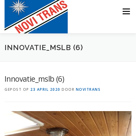
Naar
de
Menu
inhoud
springen
BEVRACHTING
INNOVATIE_MSLB (6)
Innovatie_mslb (6)
GEPOST OP
23 APRIL 2020
DOOR
NOVITRANS