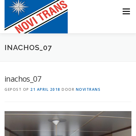
Naar
de
Menu
inhoud
springen
BEVRACHTING
INACHOS_07
inachos_07
GEPOST OP
21 APRIL 2018
DOOR
NOVITRANS