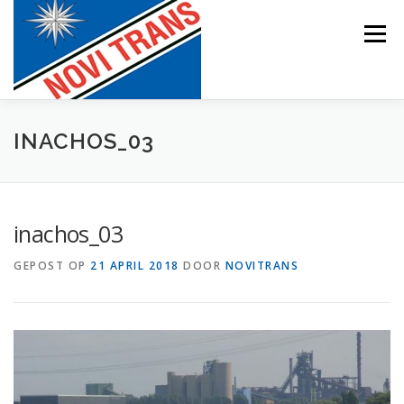
Naar
de
Menu
inhoud
springen
BEVRACHTING
INACHOS_03
inachos_03
GEPOST OP
21 APRIL 2018
DOOR
NOVITRANS