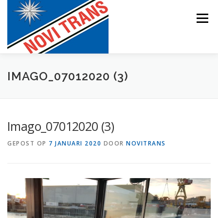
Naar
de
Menu
inhoud
springen
BEVRACHTING
IMAGO_07012020 (3)
Imago_07012020 (3)
GEPOST OP
7 JANUARI 2020
DOOR
NOVITRANS