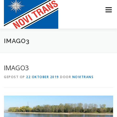
Naar
de
Menu
inhoud
springen
BEVRACHTING
IMAGO3
IMAGO3
GEPOST OP
22 OKTOBER 2019
DOOR
NOVITRANS