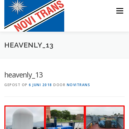
Naar
de
Menu
inhoud
springen
BEVRACHTING
HEAVENLY_13
heavenly_13
GEPOST OP
6 JUNI 2018
DOOR
NOVITRANS