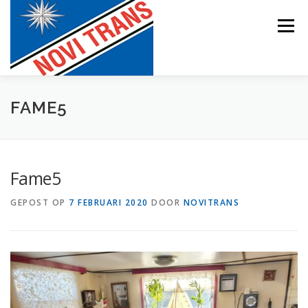
Naar
de
Menu
inhoud
springen
BEVRACHTING
FAME5
Fame5
GEPOST OP
7 FEBRUARI 2020
DOOR
NOVITRANS