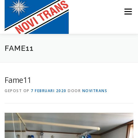
Naar
de
Menu
inhoud
springen
BEVRACHTING
FAME11
Fame11
GEPOST OP
7 FEBRUARI 2020
DOOR
NOVITRANS