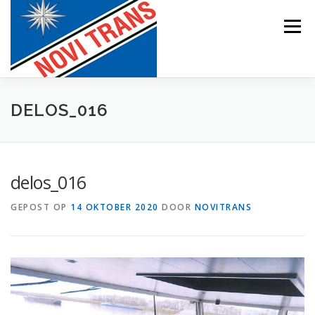
Naar
de
Menu
inhoud
springen
BEVRACHTING
DELOS_016
delos_016
GEPOST OP
14 OKTOBER 2020
DOOR
NOVITRANS