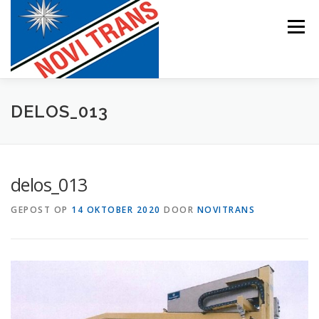
Naar
de
Menu
inhoud
springen
BEVRACHTING
DELOS_013
delos_013
GEPOST OP
14 OKTOBER 2020
DOOR
NOVITRANS