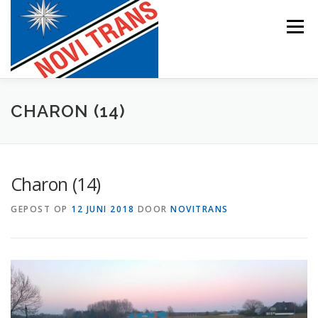
Naar
de
Menu
inhoud
springen
BEVRACHTING
CHARON (14)
Charon (14)
GEPOST OP
12 JUNI 2018
DOOR
NOVITRANS